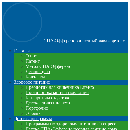
СПА-Эфференс кишечный лаваж детокс
Главная
О нас
Патент
Метод СПА-Эфференс
Детокс цена
Контакты
Здоровое питание
Пребиотик для кишечника LifePro
Противопоказания и показания
Как принимать детокс
Детокс снижение веса
Портфолио
Отзывы
Детокс-программы
Программы по здоровому питанию Экспресс
Детокс СПА-Эфференс псориаз лечение дома