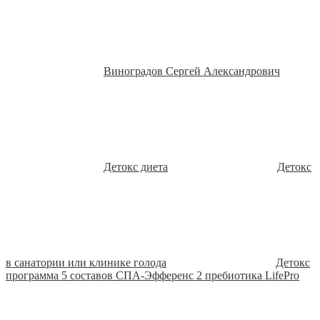
Виноградов Сергей Александрович
Детокс диета
Детокс
в санатории или клинике голода
Детокс
программа 5 составов СПА-Эфференс 2 пребиотика LifePro