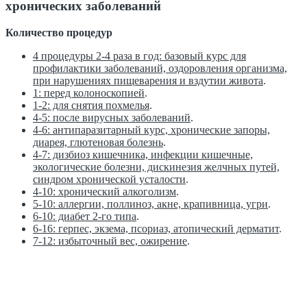
хронических заболеваний
Количество процедур
4 процедуры 2-4 раза в год: базовый курс для
профилактики заболеваний, оздоровления организма,
при нарушениях пищеварения и вздутии живота
.
1: перед колоноскопией
.
1-2: для снятия похмелья
.
4-5: после вирусных заболеваний
.
4-6: антипаразитарный курс, хронические запоры,
диарея, глютеновая болезнь
.
4-7: дизбиоз кишечника, инфекции кишечные,
экологические болезни, дискинезия желчных путей,
синдром хронической усталости
.
4-10: хронический алкоголизм
.
5-10: аллергии, поллиноз, акне, крапивница, угри
.
6-10: диабет 2-го типа
.
6-16: герпес, экзема, псориаз, атопический дерматит
.
7-12: избыточный вес, ожирение
.