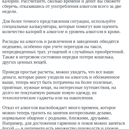
калорий. Рассчитайте, сколько времени и денег вы сможете
сберечь, отказавшись от употребления алкоголя всего за две
недели.
Для более точного представления ситуации, используйте
специальные калькуляторы, которые помогут вам оценить
количество калорий в алкоголе и уровень алкоголя в крови.
Расходы на алкоголь и развлечения в заведениях обходятся
недешево, особенно при учете переездов на такси,
непредвиденных трат, угощений и случайных приобретений.
Также в нетрезвом состоянии нередки потери кошелька,
других ценных вещей.
Проведя простые расчеты, можно увидеть, что все ваши
деньги, которые ранее уходили на алкоголь и обозначенное
выше, теперь могут быть потрачены на более полезные,
приятные, нужные вещи, на интересные путешествия, на
долго не покупаемую раньше новую одежду, на
технологические гаджеты или на накопления.
Отказ от алкоголя высвобождает много времени, которое
можно теперь тратить на занятия интересными делами,
нормальное общение с родными, близкими, друзьями.
Например, для достижения гармонии и покоя можно заняться
йогой — в интернете есть множество руководств и уроков.