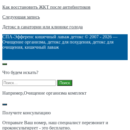
по
Как восстановить ЖКТ после антибиотиков
записям
Следующая запись
Детокс в санатории или клинике голода
СПА-Эфференс кишечный лаваж детокс © 2007 -
2026
—
Очищение организма, детокс для похудения, детокс для
очищения, кишечный лаваж
Что будем искать?
Найти:
Например,
Очищение организма комплект
Получите консультацию
Отправьте Ваш номер, наш специалист перезвонит и
проконсультирует - это бесплатно.