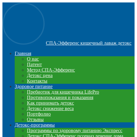
СПА-Эфференс кишечный лаваж детокс
Главная
О нас
Патент
Метод СПА-Эфференс
Детокс цена
Контакты
Здоровое питание
Пребиотик для кишечника LifePro
Противопоказания и показания
Как принимать детокс
Детокс снижение веса
Портфолио
Отзывы
Детокс-программы
Программы по здоровому питанию Экспресс
Детокс СПА-Эфференс псориаз лечение дома