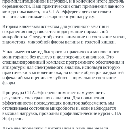
преимплантационной нагрузкой, и в конечном итоге достичь
беременности. Наш практический опыт применения данного
метода показывает, что СПА-Эфференс действительно
значительно снижает лекарственную нагрузку.
Вторым ключевым аспектом для успешного зачатия и
сохранения плода является поддержание нормальной
микробиоты. Следует обратить внимание на состояние матки,
эндометрия, микробной флоры вагины и толстой кишки.
У нас имеется метод быстрого и практически мгновенного
мониторинга без культур и долгосрочных анализов. Это
специализированный комплекс программного обеспечения и
аппаратуры для спектрального анализа, используя которую
практически в мгновение ока, на основе образцов жидкостей
и фекалий мы оцениваем эубиоз – нормальное состояние
флоры.
Процедура СПА-Эфференс помогает нам улучшить
результаты спектрального анализа. Для повышения
эффективности последующих попыток забеременеть мы
отслеживаем состояние микробиоты и, если наблюдается
высокая нагрузка, проводим профилактические курсы СПА-
Эфференс.
Даже две процедуры с интервалом в одну-две недели