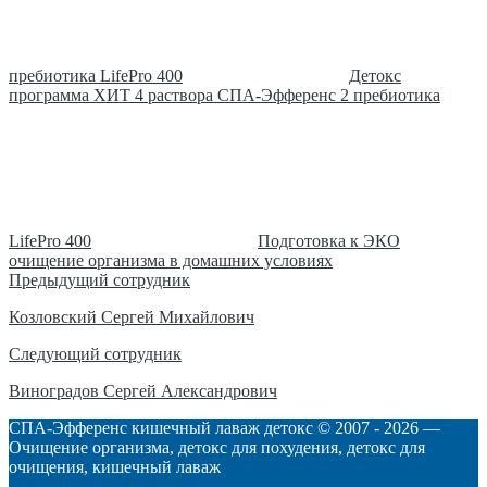
пребиотика LifePro 400
Детокс
программа ХИТ 4 раствора СПА-Эфференс 2 пребиотика
LifePro 400
Подготовка к ЭКО
очищение организма в домашних условиях
Навигация
Предыдущий сотрудник
по
Козловский Сергей Михайлович
записям
Следующий сотрудник
Виноградов Сергей Александрович
СПА-Эфференс кишечный лаваж детокс © 2007 -
2026
—
Очищение организма, детокс для похудения, детокс для
очищения, кишечный лаваж