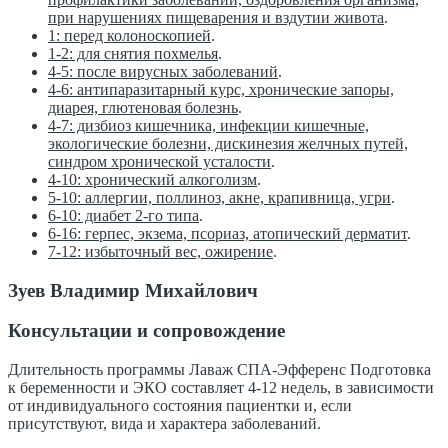
при нарушениях пищеварения и вздутии живота
.
1: перед колоноскопией
.
1-2: для снятия похмелья
.
4-5: после вирусных заболеваний
.
4-6: антипаразитарный курс, хронические запоры,
диарея, глютеновая болезнь
.
4-7: дизбиоз кишечника, инфекции кишечные,
экологические болезни, дискинезия желчных путей,
синдром хронической усталости
.
4-10: хронический алкоголизм
.
5-10: аллергии, поллиноз, акне, крапивница, угри
.
6-10: диабет 2-го типа
.
6-16: герпес, экзема, псориаз, атопический дерматит
.
7-12: избыточный вес, ожирение
.
Зуев Владимир Михайлович
Консультации и сопровождение
Длительность программы Лаваж СПА-Эфференс Подготовка
к беременности и ЭКО составляет 4-12 недель, в зависимости
от индивидуального состояния пациентки и, если
присутствуют, вида и характера заболеваний.