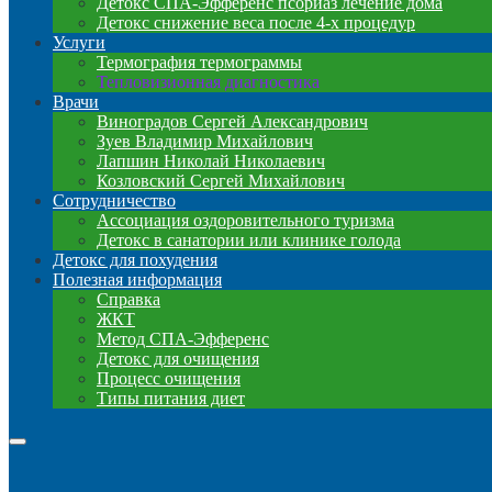
Детокс СПА-Эфференс псориаз лечение дома
Детокс снижение веса после 4-х процедур
Услуги
Термография термограммы
Тепловизионная диагностика
Врачи
Виноградов Сергей Александрович
Зуев Владимир Михайлович
Лапшин Николай Николаевич
Козловский Сергей Михайлович
Сотрудничество
Ассоциация оздоровительного туризма
Детокс в санатории или клинике голода
Детокс для похудения
Полезная информация
Справка
ЖКТ
Метод СПА-Эфференс
Детокс для очищения
Процесс очищения
Типы питания диет