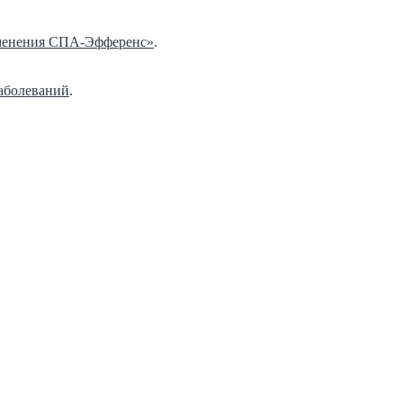
именения СПА-Эфференс»
.
заболеваний
.