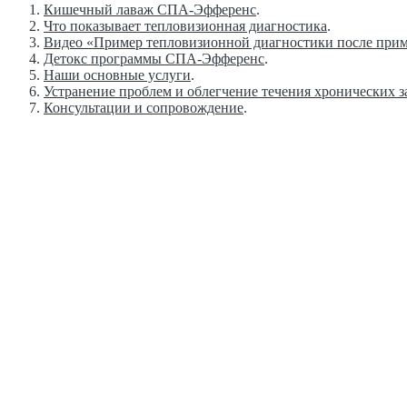
Кишечный лаваж СПА-Эфференс
.
Что показывает тепловизионная диагностика
.
Видео «Пример тепловизионной диагностики после пр
Детокс программы СПА-Эфференс
.
Наши основные услуги
.
Устранение проблем и облегчение течения хронических 
Консультации и сопровождение
.