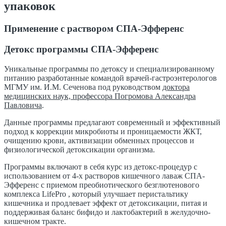
упаковок
Применение с раствором СПА-Эфференс
Детокс программы СПА-Эфференс
Уникальные программы по детоксу и специализированному
питанию разработанные командой врачей-гастроэнтерологов
МГМУ им. И.М. Сеченова под руководством
доктора
медицинских наук, профессора Погромова Александра
Павловича
.
Данные программы предлагают современный и эффективный
подход к коррекции микробиоты и проницаемости ЖКТ,
очищению крови, активизации обменных процессов и
физиологической детоксикации организма.
Программы включают в себя курс из детокс-процедур с
использованием от 4-х растворов кишечного лаваж СПА-
Эфференс с приемом преобиотического безглютенового
комплекса LifePro , который улучшает перистальтику
кишечника и продлевает эффект от детоксикации, питая и
поддерживая баланс бифидо и лактобактерий в желудочно-
кишечном тракте.