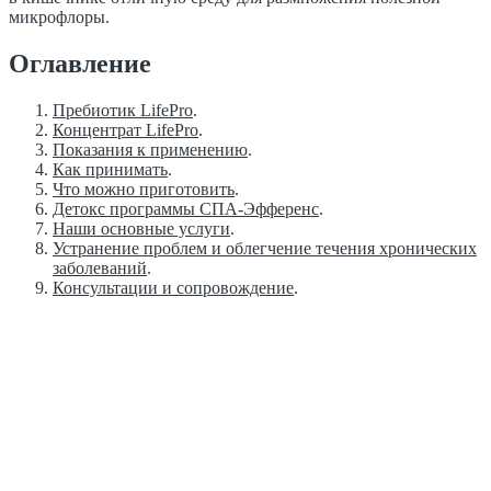
микрофлоры.
Оглавление
Пребиотик LifePro
.
Концентрат LifePro
.
Показания к применению
.
Как принимать
.
Что можно приготовить
.
Детокс программы СПА-Эфференс
.
Наши основные услуги
.
Устранение проблем и облегчение течения хронических
заболеваний
.
Консультации и сопровождение
.