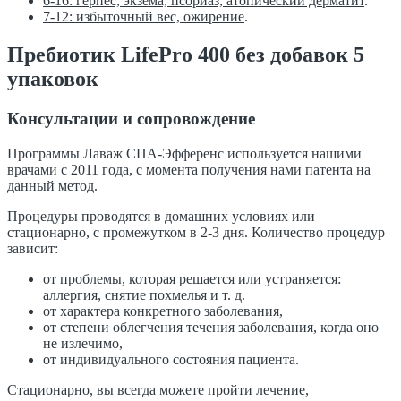
6-16: герпес, экзема, псориаз, атопический дерматит
.
7-12: избыточный вес, ожирение
.
Пребиотик LifePro 400 без добавок 5
упаковок
Консультации и сопровождение
Программы Лаваж СПА-Эфференс используется нашими
врачами с 2011 года, с момента получения нами патента на
данный метод.
Процедуры проводятся в домашних условиях или
стационарно, с промежутком в 2-3 дня. Количество процедур
зависит:
от проблемы, которая решается или устраняется:
аллергия, снятие похмелья и т. д.
от характера конкретного заболевания,
от степени облегчения течения заболевания, когда оно
не излечимо,
от индивидуального состояния пациента.
Стационарно, вы всегда можете пройти лечение,