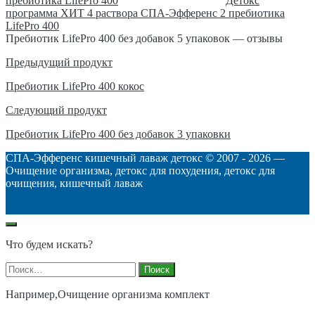
пребиотика LifePro 400
Детокс
программа ХИТ 4 раствора СПА-Эфференс 2 пребиотика
LifePro 400
Пребиотик LifePro 400 без добавок 5 упаковок — отзывы
Навигация
Предыдущий продукт
по
Пребиотик LifePro 400 кокос
записям
Следующий продукт
Пребиотик LifePro 400 без добавок 3 упаковки
СПА-Эфференс кишечный лаваж детокс © 2007 -
2026
—
Очищение организма, детокс для похудения, детокс для
очищения, кишечный лаваж
Что будем искать?
Найти:
Например,
Очищение организма комплект