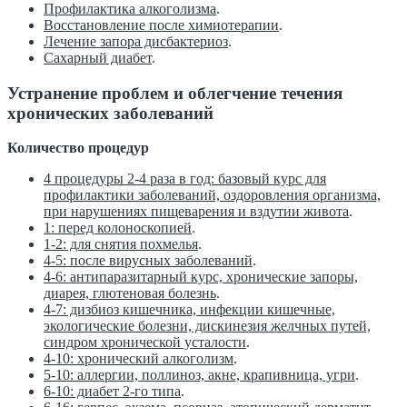
Профилактика алкоголизма
.
Восстановление после химиотерапии
.
Лечение запора дисбактериоз
.
Сахарный диабет
.
Устранение проблем и облегчение течения
хронических заболеваний
Количество процедур
4 процедуры 2-4 раза в год: базовый курс для
профилактики заболеваний, оздоровления организма,
при нарушениях пищеварения и вздутии живота
.
1: перед колоноскопией
.
1-2: для снятия похмелья
.
4-5: после вирусных заболеваний
.
4-6: антипаразитарный курс, хронические запоры,
диарея, глютеновая болезнь
.
4-7: дизбиоз кишечника, инфекции кишечные,
экологические болезни, дискинезия желчных путей,
синдром хронической усталости
.
4-10: хронический алкоголизм
.
5-10: аллергии, поллиноз, акне, крапивница, угри
.
6-10: диабет 2-го типа
.