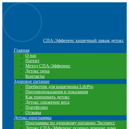
СПА-Эфференс кишечный лаваж детокс
Главная
О нас
Патент
Метод СПА-Эфференс
Детокс цена
Контакты
Здоровое питание
Пребиотик для кишечника LifePro
Противопоказания и показания
Как принимать детокс
Детокс снижение веса
Портфолио
Отзывы
Детокс-программы
Программы по здоровому питанию Экспресс
Детокс СПА-Эфференс псориаз лечение дома